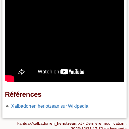
Références
Xalbadorren heriotzean sur Wikipedia
kantuak/xalbadorren_heriotzean.txt
· Dernière modification :
2023/12/31 17:50
de
jesponde