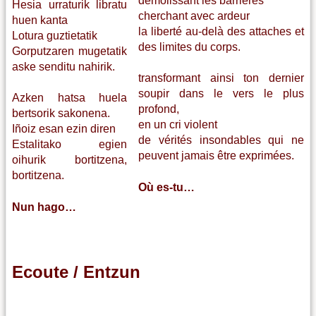
démolissant les barrières
Hesia urraturik libratu
cherchant avec ardeur
huen kanta
la liberté au-delà des attaches et
Lotura guztietatik
des limites du corps.
Gorputzaren mugetatik
aske senditu nahirik.
transformant ainsi ton dernier
soupir dans le vers le plus
Azken hatsa huela
profond,
bertsorik sakonena.
en un cri violent
Iñoiz esan ezin diren
de vérités insondables qui ne
Estalitako egien
peuvent jamais être exprimées.
oihurik bortitzena,
bortitzena.
Où es-tu…
Nun hago…
Ecoute / Entzun