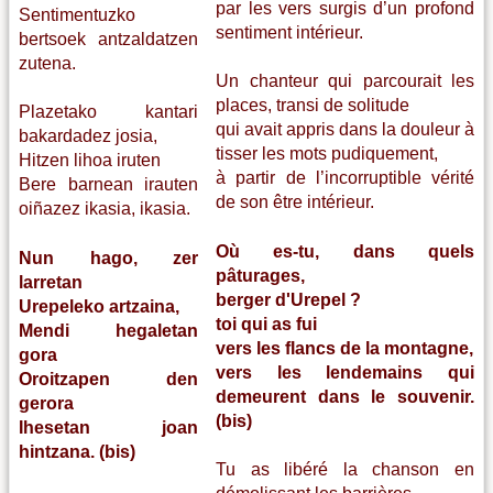
par les vers surgis d’un profond
Sentimentuzko
sentiment intérieur.
bertsoek antzaldatzen
zutena.
Un chanteur qui parcourait les
places, transi de solitude
Plazetako kantari
qui avait appris dans la douleur à
bakardadez josia,
tisser les mots pudiquement,
Hitzen lihoa iruten
à partir de l’incorruptible vérité
Bere barnean irauten
de son être intérieur.
oiñazez ikasia, ikasia.
Où es-tu, dans quels
Nun hago, zer
pâturages,
larretan
berger d'Urepel ?
Urepeleko artzaina,
toi qui as fui
Mendi hegaletan
vers les flancs de la montagne,
gora
vers les lendemains qui
Oroitzapen den
demeurent dans le souvenir.
gerora
(bis)
Ihesetan joan
hintzana. (bis)
Tu as libéré la chanson en