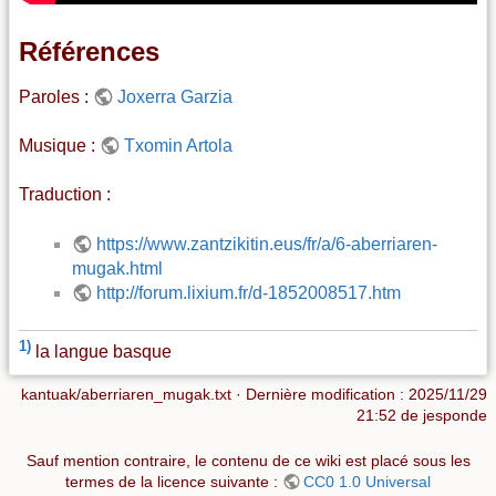
Références
Paroles :
Joxerra Garzia
Musique :
Txomin Artola
Traduction :
https://www.zantzikitin.eus/fr/a/6-aberriaren-
mugak.html
http://forum.lixium.fr/d-1852008517.htm
1)
la langue basque
kantuak/aberriaren_mugak.txt
· Dernière modification :
2025/11/29
21:52
de
jesponde
Sauf mention contraire, le contenu de ce wiki est placé sous les
termes de la licence suivante :
CC0 1.0 Universal