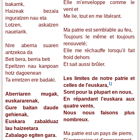
Elle m’enveloppe comme le
bakarrik,
vent et
Haizeak bezala
Me lie, tout en me libérant.
inguratzen nau eta
Lotzen, askatzen
Ma patrie est semblable au feu,
nauelarik.
Toujours le même et toujours
renouvelé;
Nire aberria suaren
Elle me réchauffe lorsqu'il fait
antzekoa da
froid dehors
Beti bera, berria beti
Et sait aussi brûler.
Epeltzen nau kanpoan
hotz dagoenean
Les limites de notre patrie et
Ta erretzen ere badaki.
1)
celles de l'euskara,
Sont pour la plupart en nous,
Aberriaren mugak,
En répandant l’euskara aux
euskararenak,
quatre vents,
Gure baitan daude
Nous nous faisons plus
gehienak,
nombreux.
Euskara zabalduaz
lau haizeetara
Ma patrie est un pays de pierre,
Zabalago egiten gara.