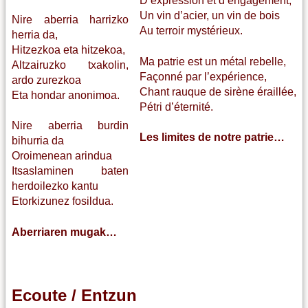
D’expression et d’engagement,
Un vin d’acier, un vin de bois
Nire aberria harrizko
Au terroir mystérieux.
herria da,
Hitzezkoa eta hitzekoa,
Ma patrie est un métal rebelle,
Altzairuzko txakolin,
Façonné par l’expérience,
ardo zurezkoa
Chant rauque de sirène éraillée,
Eta hondar anonimoa.
Pétri d’éternité.
Nire aberria burdin
Les limites de notre patrie…
bihurria da
Oroimenean arindua
Itsaslaminen baten
herdoilezko kantu
Etorkizunez fosildua.
Aberriaren mugak…
Ecoute / Entzun