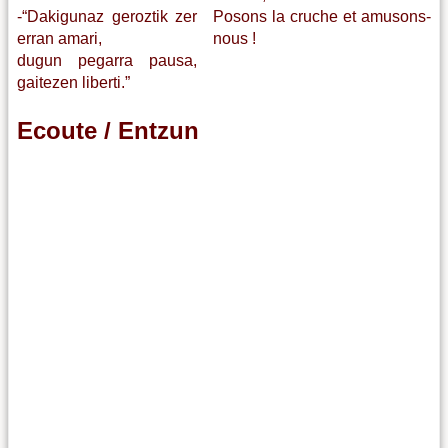
-“Dakigunaz geroztik zer
Posons la cruche et amusons-
erran amari,
nous !
dugun pegarra pausa,
gaitezen liberti.”
Ecoute / Entzun