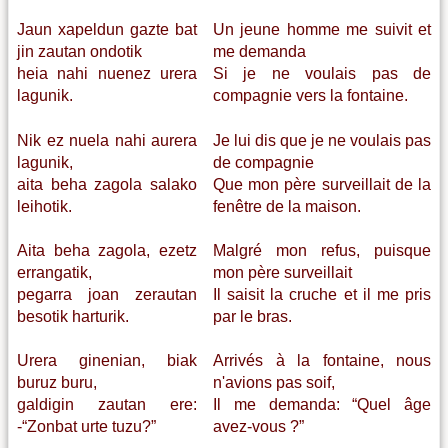
Jaun xapeldun gazte bat
Un jeune homme me suivit et
jin zautan ondotik
me demanda
heia nahi nuenez urera
Si je ne voulais pas de
lagunik.
compagnie vers la fontaine.
Nik ez nuela nahi aurera
Je lui dis que je ne voulais pas
lagunik,
de compagnie
aita beha zagola salako
Que mon père surveillait de la
leihotik.
fenêtre de la maison.
Aita beha zagola, ezetz
Malgré mon refus, puisque
errangatik,
mon père surveillait
pegarra joan zerautan
Il saisit la cruche et il me pris
besotik harturik.
par le bras.
Urera ginenian, biak
Arrivés à la fontaine, nous
buruz buru,
n'avions pas soif,
galdigin zautan ere:
Il me demanda: “Quel âge
-“Zonbat urte tuzu?”
avez-vous ?”