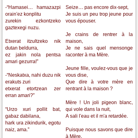
-“Hamasei… hamazazpi
Seize… pas encore dix-sept,
orain'ez konplitu
Je suis un peu trop jeune pour
zurekin ezkontzeko
vous épouser.
gaztexegi nuzu.
Je crains de rentrer à la
Etxerat itzultzeko nik
maison,
dutan beldurra,
Je ne sais quel mensonge
ez jakin nola pentsa
raconter à ma Mère.
amari gezurra!”
Jeune fille, voulez-vous que je
-“Neskatxa, nahi duzu nik
vous dise,
erakuts zuri
Que dire à votre mère en
etxerat etortzean zer
rentrant à la maison ?
erran amari?”
Mère ! Un joli pigeon blanc,
“Urzo xuri pollit bat,
qui vole dans la nuit,
gabaz dabilana,
A sali l'eau et il m'a retardée.
hark ura zikindurik, egotu
naiz, ama.”
Puisque nous savons que dire
à Mère,