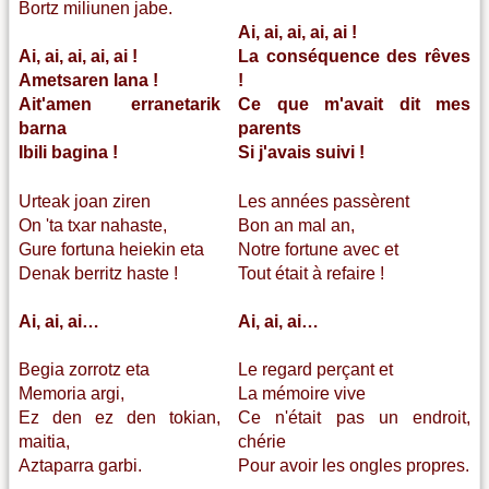
Bortz miliunen jabe.
Ai, ai, ai, ai, ai !
Ai, ai, ai, ai, ai !
La conséquence des rêves
Ametsaren lana !
!
Ait'amen erranetarik
Ce que m'avait dit mes
barna
parents
Ibili bagina !
Si j'avais suivi !
Urteak joan ziren
Les années passèrent
On 'ta txar nahaste,
Bon an mal an,
Gure fortuna heiekin eta
Notre fortune avec et
Denak berritz haste !
Tout était à refaire !
Ai, ai, ai…
Ai, ai, ai…
Begia zorrotz eta
Le regard perçant et
Memoria argi,
La mémoire vive
Ez den ez den tokian,
Ce n'était pas un endroit,
maitia,
chérie
Aztaparra garbi.
Pour avoir les ongles propres.