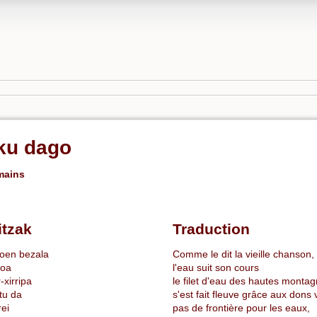
ku dago
mains
itzak
Traduction
ioen bezala
Comme le dit la vieille chanson,
doa
l'eau suit son cours
-xirripa
le filet d'eau des hautes monta
tu da
s'est fait fleuve grâce aux dons 
rei
pas de frontière pour les eaux,