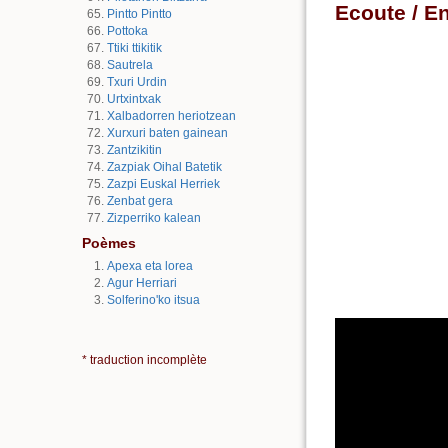
Ecoute / E
Pintto Pintto
Pottoka
Ttiki ttikitik
Sautrela
Txuri Urdin
Urtxintxak
Xalbadorren heriotzean
Xurxuri baten gainean
Zantzikitin
Zazpiak Oihal Batetik
Zazpi Euskal Herriek
Zenbat gera
Zizperriko kalean
Poèmes
Apexa eta lorea
Agur Herriari
Solferino'ko itsua
* traduction incomplète