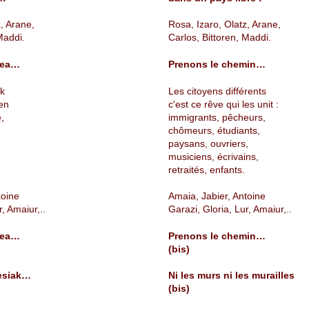
, Arane,
Rosa, Izaro, Olatz, Arane,
Maddi.
Carlos, Bittoren, Maddi.
dea…
Prenons le chemin…
ak
Les citoyens différents
zen
c'est ce rêve qui les unit :
e,
immigrants, pêcheurs,
chômeurs, étudiants,
paysans, ouvriers,
musiciens, écrivains,
retraités, enfants.
toine
Amaia, Jabier, Antoine
r, Amaiur,..
Garazi, Gloria, Lur, Amaiur,..
dea…
Prenons le chemin…
(bis)
esiak…
Ni les murs ni les murailles
(bis)