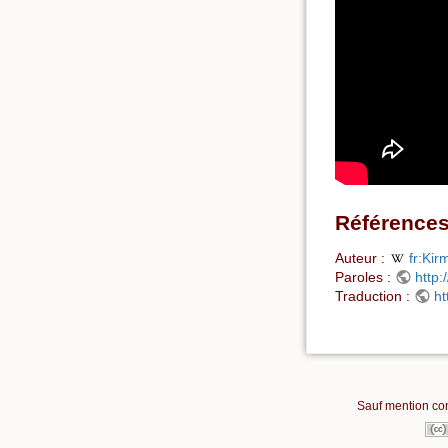
Référence
Auteur :
fr:Ki
Paroles :
http
Traduction :
ht
Sauf mention cont