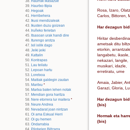
Haurrak ikasazue
Haurtxo ttipia
Rosa, Izaro, Olatz
Hegoak
Carlos, Bittoren, 
Herribehera
Ikusi mendizaleak
Ikusten duzu goizean
Har dezagun bi
Iruñeko ferietan
Itsasoan urak handi dire
Hiritar desberdin
Iturengo arotza
ametsak ditu bilt
Ixil ixilik dago
etorkin, arrantzal
Jeiki jeiki
langabetu, ikasle,
Kattalin
nekazari, langile,
Kontrapas
Lau teilatu
musikari, idazle,
Lepoan hartu
erretiratu, ume
Loretxoa
Maitiak galdegin zautan
Amaia, Jabier, An
Maritxu
*
Garazi, Gloria, Lu
Martxa baten lehen notak
Mendian gora haritza
Har dezagun bi
Nere etorrera lur maitera
*
(bis)
Neure Andrea
Nevadarat joan nintzan
Oi ama Eskual Herri
Hormak eta harr
Oi gu hemen
(bis)
Ondarrabia
Pilotarien Biltzarra