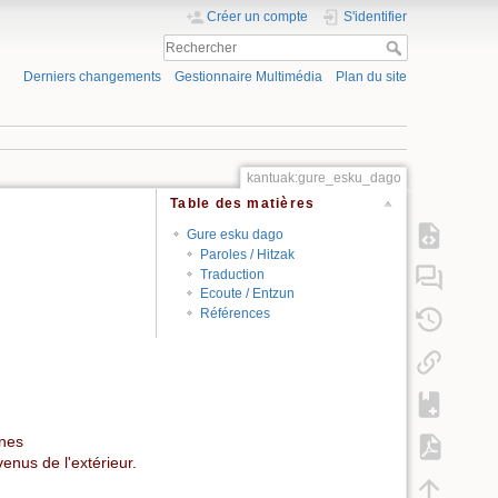
Créer un compte
S'identifier
Derniers changements
Gestionnaire Multimédia
Plan du site
kantuak:gure_esku_dago
Table des matières
Gure esku dago
Paroles / Hitzak
Traduction
Ecoute / Entzun
Références
gnes
venus de l'extérieur.