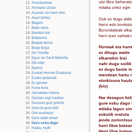
utzi libre beherat
Arrantzaleak
milaka urtez egin
Arrosako Zolan
Auzoan zer berri den
Axuri beltza
Guk ez dugu aldar
Bagare
heroi edo konkista
Bake mina
Borondateak elkar
Baratze bat
herri izan nahiak»
Batasuna
Begiak farrez
Hormak eta harr
Boga boga
ez ditugu maite
De Treville
elkarrekin bizi
Egun da Santi Mamiña
Eki eder
nahi dugu soilik
Eperra
ez dugu beste i
Euskal Herrian Euskaraz
mendean hartu 
Eusko gudariak
etorkizuna hauta
Ez ginuke
(bis)
Furra furra
Gernikako Arbola
Har dezagun bid
Goizian argi hastian
gure esku dago 
Goizean goiz jeikirik
Gora ta gora beti
milaka lagun oi
Guk euskaraz
eskutik oratuta
Gure aitak amari
jende zoriontsu
Gure esku dago
herri libre batea
Haika, mutil
Herri libre batea