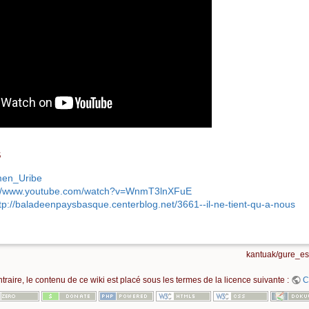
s
rmen_Uribe
://www.youtube.com/watch?v=WnmT3lnXFuE
tp://baladeenpaysbasque.centerblog.net/3661--il-ne-tient-qu-a-nous
kantuak/gure_es
raire, le contenu de ce wiki est placé sous les termes de la licence suivante :
C