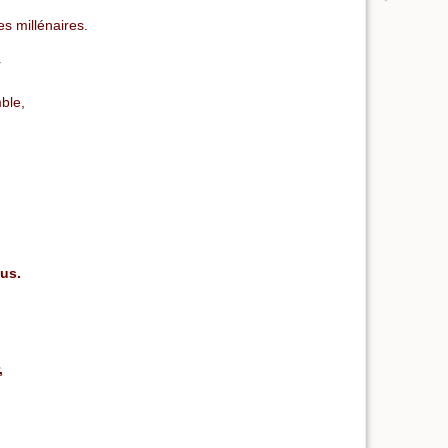
es millénaires.
r
ble,
lus.
,