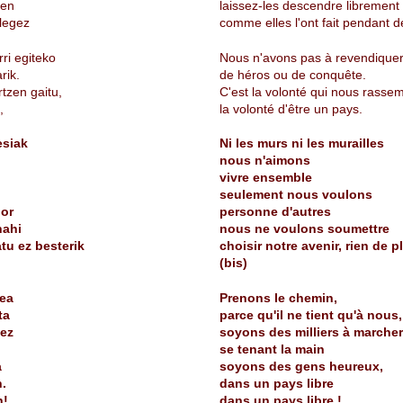
zen
laissez-les descendre librement
 legez
comme elles l'ont fait pendant d
ri egiteko
Nous n'avons pas à revendique
rik.
de héros ou de conquête.
tzen gaitu,
C'est la volonté qui nous rassem
,
la volonté d'être un pays.
esiak
Ni les murs ni les murailles
nous n'aimons
vivre ensemble
seulement nous voulons
nor
personne d'autres
nahi
nous ne voulons soumettre
tu ez besterik
choisir notre avenir, rien de p
(bis)
ea
Prenons le chemin,
ta
parce qu'il ne tient qu'à nous,
nez
soyons des milliers à marcher
se tenant la main
a
soyons des gens heureux,
n.
dans un pays libre
n!
dans un pays libre !