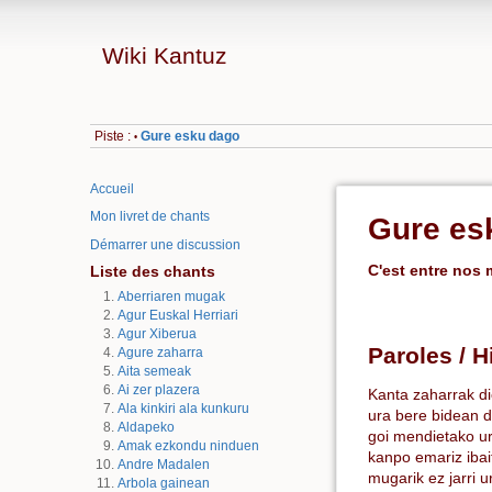
Wiki Kantuz
Piste :
Gure esku dago
•
Accueil
Mon livret de chants
Gure es
Démarrer une discussion
C'est entre nos 
Liste des chants
Aberriaren mugak
Agur Euskal Herriari
Agur Xiberua
Paroles / H
Agure zaharra
Aita semeak
Ai zer plazera
Kanta zaharrak d
Ala kinkiri ala kunkuru
ura bere bidean 
Aldapeko
goi mendietako ur
Amak ezkondu ninduen
kanpo emariz ibai
Andre Madalen
mugarik ez jarri u
Arbola gainean