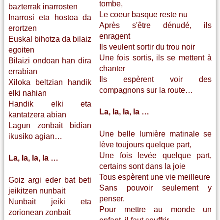
tombe,
bazterrak inarrosten
Le coeur basque reste nu
Inarrosi eta hostoa da
Après s'être dénudé, ils
erortzen
enragent
Euskal bihotza da bilaiz
Ils veulent sortir du trou noir
egoiten
Une fois sortis, ils se mettent à
Bilaizi ondoan han dira
chanter
errabian
Ils espèrent voir des
Xiloka beltzian handik
compagnons sur la route…
elki nahian
Handik elki eta
La, la, la, la …
kantatzera abian
Lagun zonbait bidian
Une belle lumière matinale se
ikusiko agian…
lève toujours quelque part,
Une fois levée quelque part,
La, la, la, la …
certains sont dans la joie
Tous espèrent une vie meilleure
Goiz argi eder bat beti
Sans pouvoir seulement y
jeikitzen nunbait
penser.
Nunbait jeiki eta
Pour mettre au monde un
zorionean zonbait