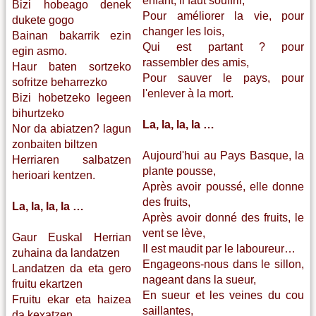
enfant, il faut souffrir,
Bizi hobeago denek
Pour améliorer la vie, pour
dukete gogo
changer les lois,
Bainan bakarrik ezin
Qui est partant ? pour
egin asmo.
rassembler des amis,
Haur baten sortzeko
Pour sauver le pays, pour
sofritze beharrezko
l'enlever à la mort.
Bizi hobetzeko legeen
bihurtzeko
La, la, la, la …
Nor da abiatzen? lagun
zonbaiten biltzen
Aujourd'hui au Pays Basque, la
Herriaren salbatzen
plante pousse,
herioari kentzen.
Après avoir poussé, elle donne
des fruits,
La, la, la, la …
Après avoir donné des fruits, le
vent se lève,
Gaur Euskal Herrian
Il est maudit par le laboureur…
zuhaina da landatzen
Engageons-nous dans le sillon,
Landatzen da eta gero
nageant dans la sueur,
fruitu ekartzen
En sueur et les veines du cou
Fruitu ekar eta haizea
saillantes,
da kexatzen